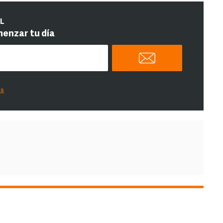
IL
menzar tu día
es