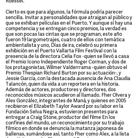
Roessel.
Cierto es que para algunos, la fórmula podría parecer
sencilla. Invitar a personalidades que atraigan al público y
que se exhiban películas en el Puerto. Y aunque sí hay una
competencia y se entregan cinco premios, la verdad es
que son pocas las cintas que se programan, este año
fueron 19 largometrajes, cuatro de ellos con temática
ambientalista y uno, Días de ira, celebró su primera
exhibición en el Puerto Vallarta Film Festival con la
presencia de la directora Celia Fox -quien se llevó a casa
el Premio Icono Independiente Roger Corman, y dos de
los protagonistas, Wilmer Valderrrama -quien obtuvo el
Premio Thespian Richard Burton por su actuación-, y
Jessie García, con la destacada ausencia de Ana Claudia
Talancón, quien da vida a un reportera en la historia.
Además de actores, productores y directores, dos
reconocidos músicos acudieron al llamado. Fher Olvera y
Alex González, integrantes de Maná, y quienes en 2005
recibieron el Elizabeth Taylor Award por su labor en la
Fundación Selva Negra, estuvieron presentes para
entregar a Craig Stone, productor del filme En los
confines del mundo, un reconocimiento por su trabajo
fílmico en donde se denuncia la matanza japonesa de
ballenas, sumándose así, tanto Fher como Alex, a la lista