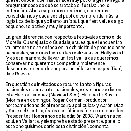
que reconocer que hasta hace muy poco la gente seguía
preguntándose de qué se trataba el festival, no lo
entendían. Ahora seguimos creciendo, queremos
consolidarnos y cada vez el público comprende más la
logística de lo que yo llamo un ‘boutique festival’, es algo
pequeño, selectivo y muy importante.
La gran diferencia con respecto a festivales como el de
Morelia, Guanajuato o Guadalajara, es que el encuentro
vallartense no se enfoca en la exhibición de producciones
nacionales, sino más bien en las realizadas en Hollywood,
“y es esa manera de llevar un festival la que queremos
conservar, no queremos competir, simplemente
deseamos tener un lugar para un público en específico”,
dice Roessel.
En cuestión de invitados se recurre tanto a figuras
nacionales como a internacionales, y este año se dieron
cita Héctor Jiménez (Navidad, S.A.), Humberto Busto
(Morirse en domingo), Roger Corman -productor
norteamericano de al menos 350 películas- y Aarón Díaz
y Kate del Castillo, éstos dos últimos fueron nombrados
Presidentes Honorarios de la edición 2008. “Aarón nació
aquí, en Vallarta, y siempre ha estado presente, por ello
este año quisimos darle esta distinción”, comenta