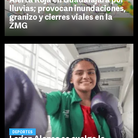
Alerta Roja en Guadalajara por
lluvias; provocan inundaciones,
granizo y cierres viales en la
ZMG
DEPORTES