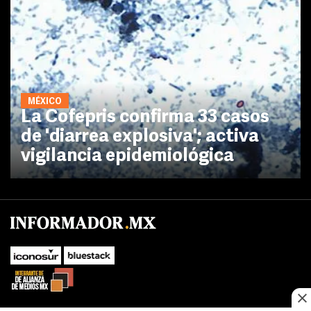
MÉXICO
La Cofepris confirma 33 casos
de 'diarrea explosiva'; activa
vigilancia epidemiológica