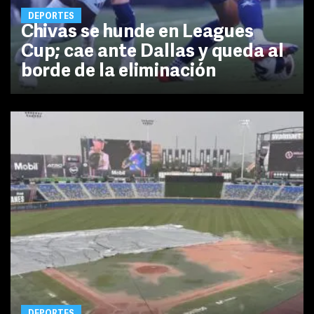
DEPORTES
Chivas se hunde en Leagues
Cup; cae ante Dallas y queda al
borde de la eliminación
DEPORTES