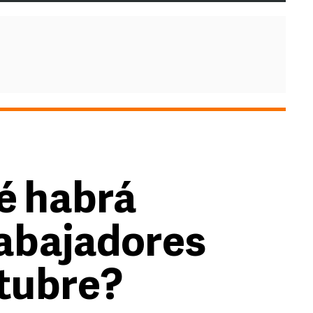
é habrá
abajadores
ctubre?