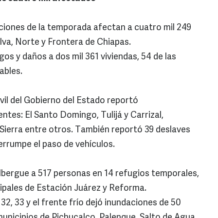
ones de la temporada afectan a cuatro mil 249
lva, Norte y Frontera de Chiapas.
gos y daños a dos mil 361 viviendas, 54 de las
ables.
vil del Gobierno del Estado reportó
ntes: El Santo Domingo, Tulijá y Carrizal,
 Sierra entre otros. También reportó 39 deslaves
errumpe el paso de vehículos.
lbergue a 517 personas en 14 refugios temporales,
ipales de Estación Juárez y Reforma.
 32, 33 y el frente frío dejó inundaciones de 50
unicipios de Pichucalco, Palenque, Salto de Agua,