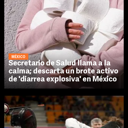
MÉXICO
Secretario de Salud llama a la
calma; descarta un brote activo
de 'diarrea explosiva' en México