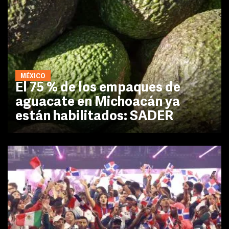
MÉXICO
El 75 % de los empaques de
aguacate en Michoacán ya
están habilitados: SADER