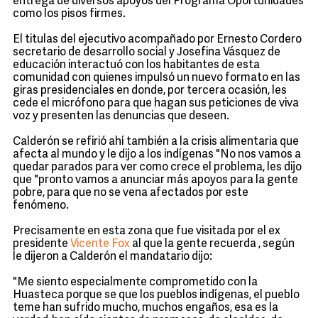
entrega de diversos apoyos del Programa Oportunidades
como los pisos firmes.
El titulas del ejecutivo acompañado por Ernesto Cordero
secretario de desarrollo social y Josefina Vásquez de
educación interactuó con los habitantes de esta
comunidad con quienes impulsó un nuevo formato en las
giras presidenciales en donde, por tercera ocasión, les
cede el micrófono para que hagan sus peticiones de viva
voz y presenten las denuncias que deseen.
Calderón se refirió ahí también a la crisis alimentaria que
afecta al mundo y le dijo a los indígenas "No nos vamos a
quedar parados para ver como crece el problema, les dijo
que "pronto vamos a anunciar más apoyos para la gente
pobre, para que no se vena afectados por este
fenómeno.
Precisamente en esta zona que fue visitada por el ex
presidente
Vicente Fox
al que la gente recuerda , según
le dijeron a Calderón el mandatario dijo:
"Me siento especialmente comprometido con la
Huasteca porque se que los pueblos indígenas, el pueblo
teme han sufrido mucho, muchos engaños, esa es la