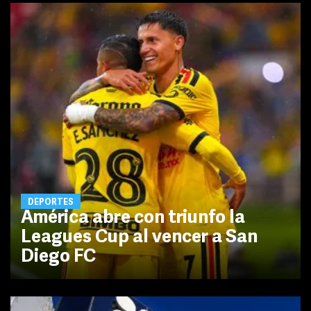
DEPORTES
América abre con triunfo la
Leagues Cup al vencer a San
Diego FC