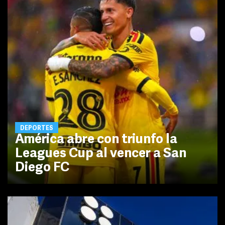
DEPORTES
América abre con triunfo la
Leagues Cup al vencer a San
Diego FC