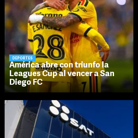
DEPORTES
América abre con triunfo la
Leagues Cup al vencer a San
Diego FC