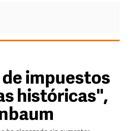
 de impuestos
as históricas",
inbaum