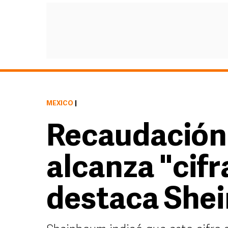
MÉXICO
|
Recaudación
alcanza "cifr
destaca She