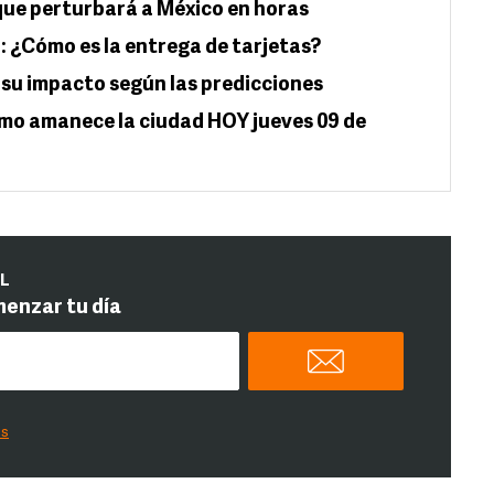
 que perturbará a México en horas
: ¿Cómo es la entrega de tarjetas?
á su impacto según las predicciones
mo amanece la ciudad HOY jueves 09 de
IL
menzar tu día
es