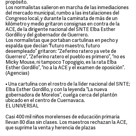
propósito.
Los normalistas salieron en marcha de las inmediaciones
del mercado municipal, rumbo a las instalaciones del
Congreso local, y durante la caminata de más de un
kilómetro y medio gritaron consignas en contra de la
ACE, de la dirigente nacional del SNTE Elba Esther
Gordillo y del gobernador de Guerrero.
Los normalistas que portaban cartulinas en pecho y
espalda que decían “futuro maestro, futuro
desempleado” gritaron: “Zeferino ratero ya vete de
Guerrero”, “Zeferino ratero el pueblo es primero”, “no es
Micky Mouse, ni tampoco Topogigio, es la rata Elba
Esther Gordillo”, “no a la ACE y el examen de oposición”.
(Agencias)
• Una cartulina con el rostro de la líder nacional del SNTE;
Elba Esther Gordillo, y con la leyenda “La nueva
gobernadora de Morelos”, cuelga cerca del plantón
ubicado en el centro de Cuernavaca.
EL UNIVERSAL
Casi 400 mil niños morelenses de educación primaria
llevan 80 días sin clases. Los maestros rechazan la ACE,
que suprime la venta y herencia de plazas