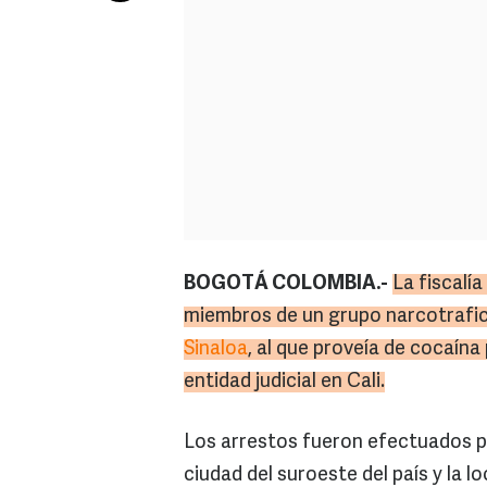
BOGOTÁ COLOMBIA.-
La fiscalí
miembros de un grupo narcotrafic
Sinaloa
, al que proveía de cocaína
entidad judicial en Cali.
Los arrestos fueron efectuados po
ciudad del suroeste del país y la 