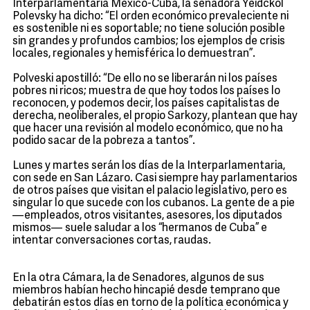
Interparlamentaria México-Cuba, la senadora Yeidckol
Polevsky ha dicho: “El orden económico prevaleciente ni
es sostenible ni es soportable; no tiene solución posible
sin grandes y profundos cambios; los ejemplos de crisis
locales, regionales y hemisférica lo demuestran”.
Polveski apostilló: “De ello no se liberarán ni los países
pobres ni ricos; muestra de que hoy todos los países lo
reconocen, y podemos decir, los países capitalistas de
derecha, neoliberales, el propio Sarkozy, plantean que hay
que hacer una revisión al modelo económico, que no ha
podido sacar de la pobreza a tantos”.
Lunes y martes serán los días de la Interparlamentaria,
con sede en San Lázaro. Casi siempre hay parlamentarios
de otros países que visitan el palacio legislativo, pero es
singular lo que sucede con los cubanos. La gente de a pie
—empleados, otros visitantes, asesores, los diputados
mismos— suele saludar a los “hermanos de Cuba” e
intentar conversaciones cortas, raudas.
En la otra Cámara, la de Senadores, algunos de sus
miembros habían hecho hincapié desde temprano que
debatirán estos días en torno de la política económica y