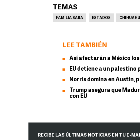
TEMAS
FAMILIA SABA
ESTADOS
CHIHUAH
LEE TAMBIÉN
Así afectarán a México los
EU detiene a un palestino 
Norris domina en Austin, p
Trump asegura que Maduro l
con EU
RECIBE LAS ÚLTIMAS NOTICIAS EN TU E-MA