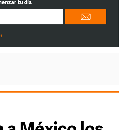
menzar tu día
es