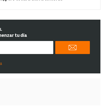
IL
menzar tu día
es