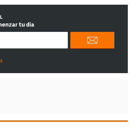
IL
menzar tu día
es