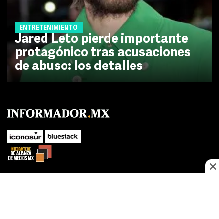
ENTRETENIMIENTO
Jared Leto pierde importante
protagónico tras acusaciones
de abuso: los detalles
No te pierdas las novedades de último momento.
¡Síguenos!
SUBIR
Este sitio web utiliza cookies propias y de terceros para optimizar su
FACEBOOK
TWITTER
navegacion, adaptarse a sus preferencias y realizar labores analiticas.
Al continuar navegando acepta nuestro
Política de cookies.