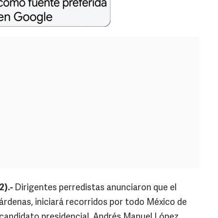
2).-
Dirigentes perredistas anunciaron que el
denas, iniciará recorridos por todo México de
u candidato presidencial, Andrés Manuel López