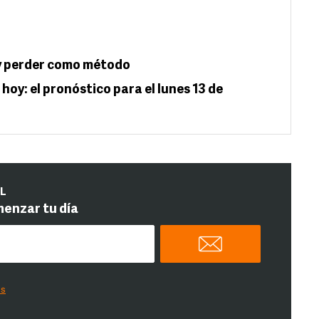
n y perder como método
hoy: el pronóstico para el lunes 13 de
IL
menzar tu día
es