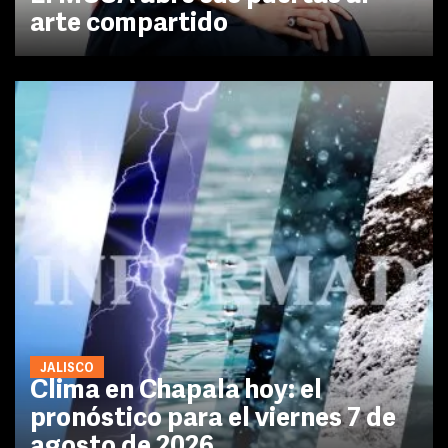
arte compartido
JALISCO
Clima en Chapala hoy: el
pronóstico para el viernes 7 de
agosto de 2026