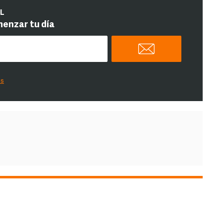
IL
menzar tu día
es