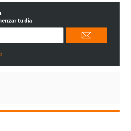
IL
menzar tu día
es