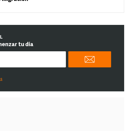
IL
menzar tu día
es