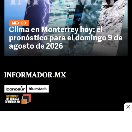
MÉXICO
Clima en Monterrey hoy: el
pronóstico para el domingo 9 de
agosto de 2026
No te pierdas las novedades de último momento.
¡Síguenos!
SUBIR
Este sitio web utiliza cookies propias y de terceros para optimizar su
FACEBOOK
TWITTER
navegacion, adaptarse a sus preferencias y realizar labores analiticas.