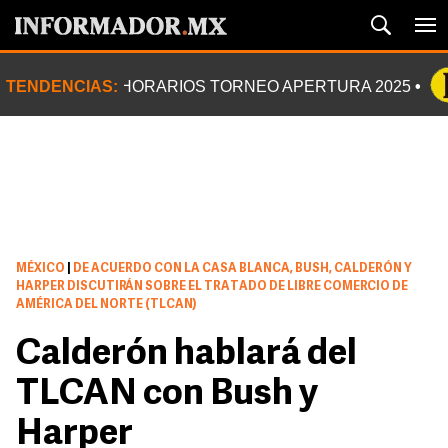
TENDENCIAS:
HORARIOS TORNEO APERTURA 2025
MÉXICO
|
DE ACUERDO CON LA CASA BLANCA, BUSH, CALDERÓN Y
HARPER DISCUTIRÁN SOBRE EL TRATADO DE LIBRE COMERCIO DE
AMÉRICA DEL NORTE (TLCAN)
Calderón hablará del
TLCAN con Bush y
Harper