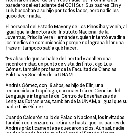
intentaron saber de él sin que nadie les informara del
paradero del estudiante del CCH Sur. Sus padres Elin y
Luis buscaban a su hijo por todos lados, pero nadie les
quiso decir nada.
El personal del Estado Mayor y de Los Pinos iba y venía, al
igual que la directora del Instituto Nacional de la
Juventud, Priscila Vera Hernández, quien intentó evadir a
los medios de comunicación porque no lograba hilar una
frase ni tampoco sabía qué hacer.
“Es absurdo que se hable de libertad y acallen una
inconformidad, un punto de vista distinto”, dijo Luis
Gómez, también profesor de la Facultad de Ciencias
Políticas y Sociales de la UNAM.
Andrés Gómez, con 18 años, es hijo de Elin, una
reconocida antropóloga, con maestría en Ciencias del
Lenguaje e integrante del Centro de Enseñanzas de
Lenguas Extranjeras, también de la UNAM, al igual que su
padre Luis Gómez.
Cuando Calderón salió de Palacio Nacional, los invitados
también comenzaron a retirarse hasta que los padres de
Andrés prácticamente se quedaron solos. Aún así, nadie