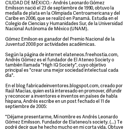
CIUDAD DE MÉXICO.- Andrés Leonardo Gómez
Emilsson nació el 23 de septiembre de 1990, obtuvo la
medalla de plata en la Olimpiada Centroamericana y del
Caribe en 2006, que se realizó en Panamá. Estudia en el
Colegio de Ciencias y Humanidades Sur, de la Universidad
Nacional Autónoma de México (UNAM).
Gómez Emilson es ganador del Premio Nacional de la
Juventud 2008 por actividades académicas.
Según la página de internet elateneos.freehostia.com,
Andrés Gómez es el fundador de El Ateneo Society o
también llamada "High IQ Society", cuyo objetivo
principal es "crear una mejor sociedad intelectual cada
día".
En el blog fabricadeinventores.blogspot.com, creado por
Raúl Macías, quien está interesado en promover, difundir
y reconocer a inventores e inventos en países de habla
hispana, Andrés escribe en un post fechado el 11 de
septiembre de 2005:
"Déjame presentarme, Mi nombre es Andrés Leonardo
Gómez Emilsson. Fundador de Elateneo/s society. (...) Te
podré decir que he hecho mucho en mi corta vida. Obtuve