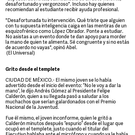
desafortunado y vergonzoso". Incluso hay quienes
recomiendan al estudiante recibir ayuda profesional.
"Desafortunada tu intervención. Qué triste que alguien
con tu supuesta inteligencia caiga en las mentiras de un
esquizofrénico como López Obrador. Ponte a estudiar.
No asistas a un evento donde te dan apoyo para morder
la mano de quien te alimenta. Sé congruente y si no estás
de acuerdo no vayas", opinó Abel.
(El Universal)
Grito desde el templete
CIUDAD DE MÉXICO.- El mismo joven se lo había
advertido desde el inicio del evento: “No le voy a dar la
mano”, le dijo Andrés Gómez al Presidente Felipe
Calderón, quien a su llegada pasó a saludar a los
muchachos que serían galardonados con el Premio
Nacional de la Juventud.
Fue él mismo, el joven inconforme, quien le gritó a
Calderón minutos después “espurio” desde el lugar que
ocupó en el templete, justo cuando el titular del
Ejecutivo hablaba ante el micrófono y cuando ya le había