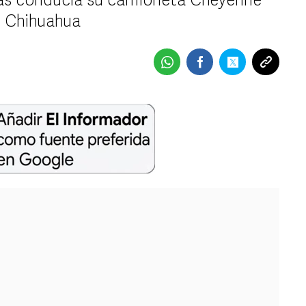
as conducía su camioneta Cheyenne
en Chihuahua