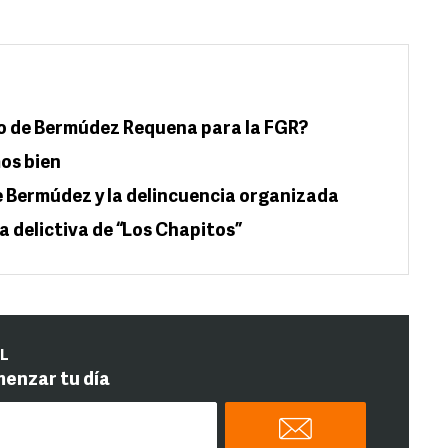
o de Bermúdez Requena para la FGR?
os bien
e Bermúdez y la delincuencia organizada
a delictiva de “Los Chapitos”
IL
menzar tu día