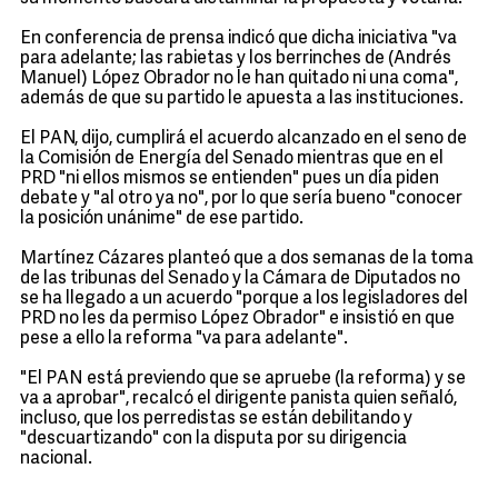
En conferencia de prensa indicó que dicha iniciativa "va
para adelante; las rabietas y los berrinches de (Andrés
Manuel) López Obrador no le han quitado ni una coma",
además de que su partido le apuesta a las instituciones.
El PAN, dijo, cumplirá el acuerdo alcanzado en el seno de
la Comisión de Energía del Senado mientras que en el
PRD "ni ellos mismos se entienden" pues un día piden
debate y "al otro ya no", por lo que sería bueno "conocer
la posición unánime" de ese partido.
Martínez Cázares planteó que a dos semanas de la toma
de las tribunas del Senado y la Cámara de Diputados no
se ha llegado a un acuerdo "porque a los legisladores del
PRD no les da permiso López Obrador" e insistió en que
pese a ello la reforma "va para adelante".
"El PAN está previendo que se apruebe (la reforma) y se
va a aprobar", recalcó el dirigente panista quien señaló,
incluso, que los perredistas se están debilitando y
"descuartizando" con la disputa por su dirigencia
nacional.