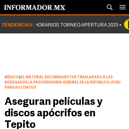
TENDENCIAS:
HORARIOS TORNEO APERTURA 2025
MÉXICO
|
EL MATERIAL DECOMISADO FUE TRASLADADO A LAS
BODEGAS DE LA PROCURADURÍA GENERAL DE LA REPÚBLICA (PGR)
PARA SU CONTEO
Aseguran películas y
discos apócrifos en
Tepito