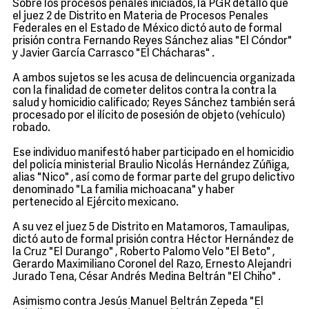
Sobre los procesos penales iniciados, la PGR detalló que
el juez 2 de Distrito en Materia de Procesos Penales
Federales en el Estado de México dictó auto de formal
prisión contra Fernando Reyes Sánchez alias "El Cóndor"
y Javier García Carrasco "El Chácharas" .
A ambos sujetos se les acusa de delincuencia organizada
con la finalidad de cometer delitos contra la contra la
salud y homicidio calificado; Reyes Sánchez también será
procesado por el ilícito de posesión de objeto (vehículo)
robado.
Ese individuo manifestó haber participado en el homicidio
del policía ministerial Braulio Nicolás Hernández Zúñiga,
alias "Nico" , así como de formar parte del grupo delictivo
denominado "La familia michoacana" y haber
pertenecido al Ejército mexicano.
A su vez el juez 5 de Distrito en Matamoros, Tamaulipas,
dictó auto de formal prisión contra Héctor Hernández de
la Cruz "El Durango" , Roberto Palomo Velo "El Beto" ,
Gerardo Maximiliano Coronel del Razo, Ernesto Alejandri
Jurado Tena, César Andrés Medina Beltrán "El Chiho" .
Asimismo contra Jesús Manuel Beltrán Zepeda "El