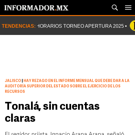
TENDENCIAS:
HORARIOS TORNEO APERTURA 2025
JALISCO
|
HAY REZAGO EN EL INFORME MENSUAL QUE DEBE DAR A LA
AUDITORÍA SUPERIOR DEL ESTADO SOBRE EL EJERCICIO DE LOS
RECURSOS
Tonalá, sin cuentas
claras
El regidor priista, Ignacio Arana Arana, señaló