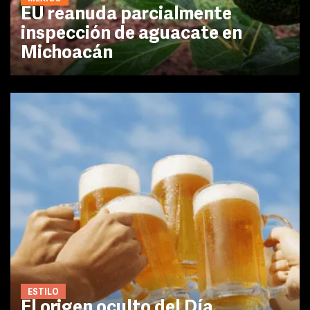
EU reanuda parcialmente
inspección de aguacate en
Michoacán
ESTILO
El origen oculto del Día