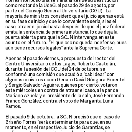
Torres interpuso una semana antes de su destitución
como rector de la UdeG, el pasado 29 de agosto, por
parte del Consejo General Universitario (CGU). La
mayoría de ministros consideró que el juicio apenas está
en su fase de inicio y que lo conveniente sería, si es el
caso, atraer el juicio hasta después de que el juez federal
emita la sentencia de primera instancia, lo que deja la
puerta abierta para que la SCJN intervenga en este
asunto en el futuro. “El quejoso no queda indefenso, pues
aún tiene recursos legales” ante la Suprema Corte.
Apenas el pasado viernes, a propuesta del rector del
Centro Universitario de los Lagos, Roberto Castelán,
durante la sesión del CGU del 24 de octubre, se
conformó una comisión que acudió a “cabildear” con
algunos ministros como Genaro David Góngora Pimentel
y Sergio Salvador Aguirre, quienes por cierto, votaron
este miércoles en contra de atraer el caso, a la par de
Mariano Azuela y el presidente de la sala, José Fernando
Franco González, contra el voto de Margarita Luna
Ramos.
El pasado 9 de octubre, la SCJN precisó que el caso de
Briseño Torres “será determinante para que, en su
momento, en el respectivo Juicio de Garantías, se