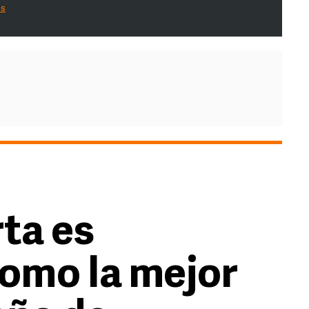
es
ta es
omo la mejor