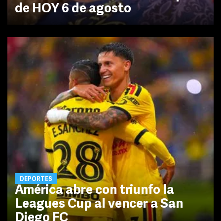
de HOY 6 de agosto
DEPORTES
América abre con triunfo la
Leagues Cup al vencer a San
Diego FC