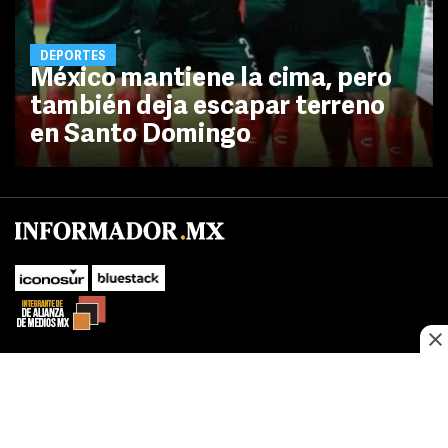
DEPORTES
México mantiene la cima, pero
también deja escapar terreno
en Santo Domingo
No te pierdas las novedades de último momento.
¡Síguenos!
SUBIR
Este sitio web utiliza cookies propias y de terceros para optimizar su
FACEBOOK
TWITTER
navegacion, adaptarse a sus preferencias y realizar labores analiticas.
Al continuar navegando acepta nuestro
Política de cookies.