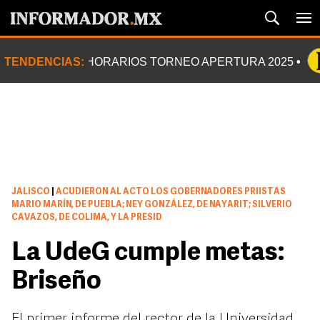
TENDENCIAS:
HORARIOS TORNEO APERTURA 2025
JALISCO
|
ACUDIERON AL ACTO LOS GOBERNADORES PRIISTAS
MARIO MARÍN, DE PUEBLA; NEY GONZÁLEZ, DE NAYARIT; SILVERIO
CAVAZOS, DE COLIMA, Y LA PRESID
La UdeG cumple metas:
Briseño
El primer informe del rector de la Universidad