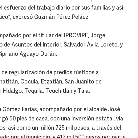
 el esfuerzo del trabajo diario por sus familias y así
xico”, expresó Guzmán Pérez Peláez.
mpañado por el titular del IPROVIPE, Jorge
 de Asuntos del Interior, Salvador Ávila Loreto, y
 Cipriano Aguayo Durán.
 de regularización de predios rústicos a
matitán, Cocula, Etzatlán, San Juanito de
Hidalgo, Tequila, Teuchitlán y Tala.
de Gómez Farías, acompañado por el alcalde José
ó 50 pies de casa, con una inversión estatal, vía
os; así como un millón 725 mil pesos, a través del
do por el municipio, y 412 mil 500 pesos por parte