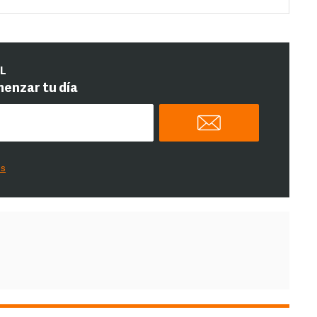
IL
menzar tu día
es