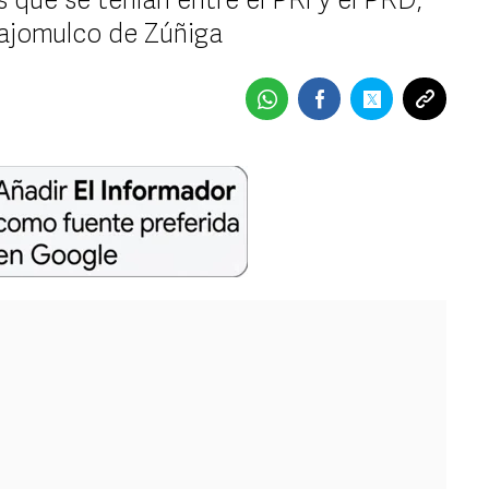
 que se tenían entre el PRI y el PRD,
lajomulco de Zúñiga