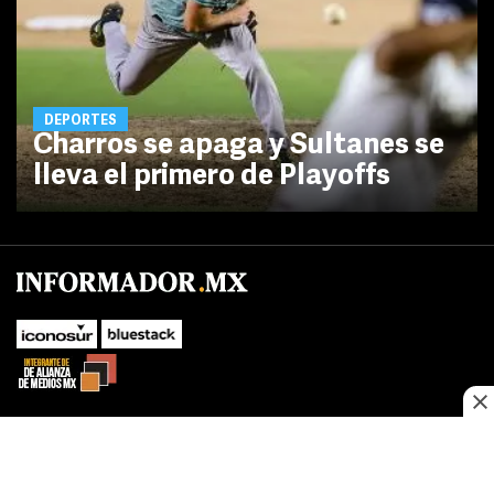
DEPORTES
Charros se apaga y Sultanes se
lleva el primero de Playoffs
No te pierdas las novedades de último momento.
¡Síguenos!
SUBIR
Este sitio web utiliza cookies propias y de terceros para optimizar su
FACEBOOK
TWITTER
navegacion, adaptarse a sus preferencias y realizar labores analiticas.