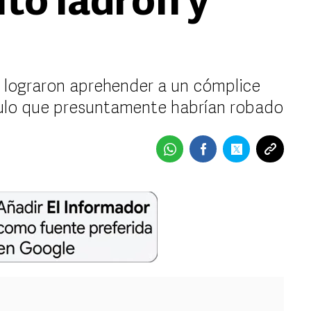
to ladrón y
s lograron aprehender a un cómplice
culo que presuntamente habrían robado