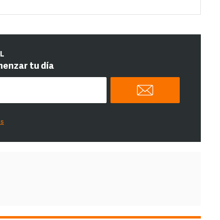
IL
menzar tu día
es