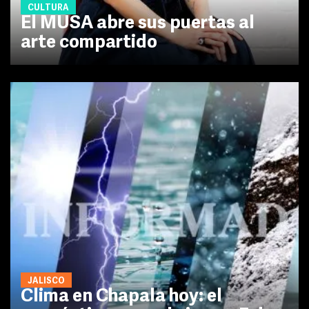
CULTURA
El MUSA abre sus puertas al
arte compartido
JALISCO
Clima en Chapala hoy: el