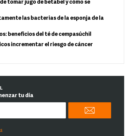
 de tomar jugo de betabel y cómo se
amente las bacterias de la esponja de la
os: beneficios del té de cempasúchil
icos incrementar el riesgo de cáncer
IL
menzar tu día
es