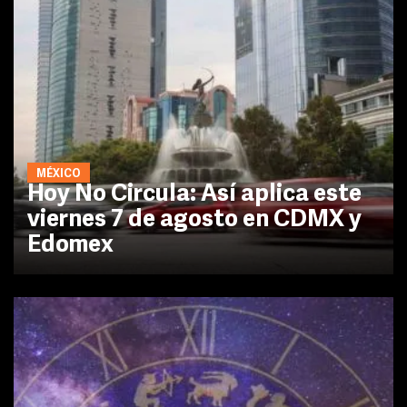
MÉXICO
Hoy No Circula: Así aplica este
viernes 7 de agosto en CDMX y
Edomex