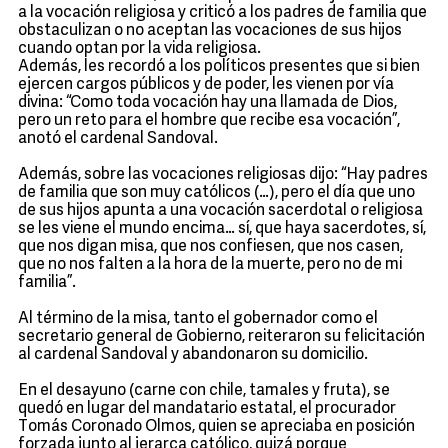
a la vocación religiosa y criticó a los padres de familia que
obstaculizan o no aceptan las vocaciones de sus hijos
cuando optan por la vida religiosa.
Además, les recordó a los políticos presentes que si bien
ejercen cargos públicos y de poder, les vienen por vía
divina: “Como toda vocación hay una llamada de Dios,
pero un reto para el hombre que recibe esa vocación”,
anotó el cardenal Sandoval.
Además, sobre las vocaciones religiosas dijo: “Hay padres
de familia que son muy católicos (…), pero el día que uno
de sus hijos apunta a una vocación sacerdotal o religiosa
se les viene el mundo encima… sí, que haya sacerdotes, sí,
que nos digan misa, que nos confiesen, que nos casen,
que no nos falten a la hora de la muerte, pero no de mi
familia”.
Al término de la misa, tanto el gobernador como el
secretario general de Gobierno, reiteraron su felicitación
al cardenal Sandoval y abandonaron su domicilio.
En el desayuno (carne con chile, tamales y fruta), se
quedó en lugar del mandatario estatal, el procurador
Tomás Coronado Olmos, quien se apreciaba en posición
forzada junto al jerarca católico, quizá porque