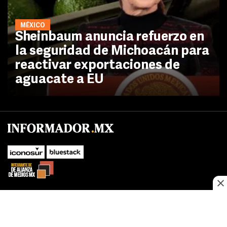
MÉXICO
Sheinbaum anuncia refuerzo en
la seguridad de Michoacán para
reactivar exportaciones de
aguacate a EU
No te pierdas las novedades de último momento.
¡Síguenos!
SUBIR
Este sitio web utiliza cookies propias y de terceros para optimizar su
FACEBOOK
TWITTER
navegacion, adaptarse a sus preferencias y realizar labores analiticas.