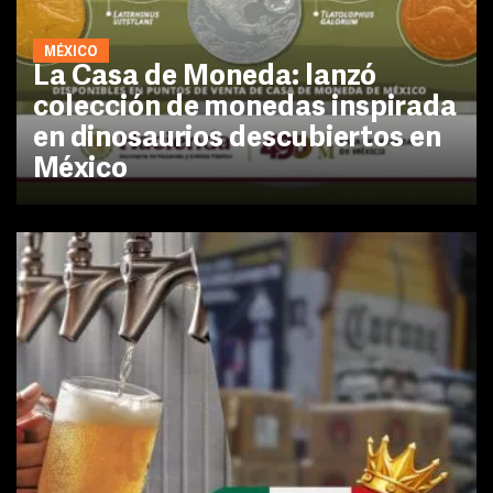
MÉXICO
La Casa de Moneda: lanzó
colección de monedas inspirada
en dinosaurios descubiertos en
México