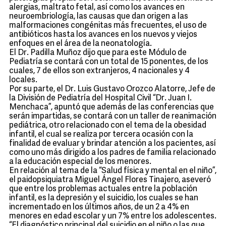
alergias, maltrato fetal, así como los avances en
neuroembriología, las causas que dan origen a las
malformaciones congénitas más frecuentes, el uso de
antibióticos hasta los avances en los nuevos y viejos
enfoques en el área de la neonatología.
El Dr. Padilla Muñoz dijo que para este Módulo de
Pediatría se contará con un total de 15 ponentes, de los
cuales, 7 de ellos son extranjeros, 4 nacionales y 4
locales.
Por su parte, el Dr. Luis Gustavo Orozco Alatorre, Jefe de
la División de Pediatría del Hospital Civil “Dr. Juan I.
Menchaca”, apuntó que además de las conferencias que
serán impartidas, se contará con un taller de reanimación
pediátrica, otro relacionado con el tema de la obesidad
infantil, el cual se realiza por tercera ocasión con la
finalidad de evaluar y brindar atención a los pacientes, así
como uno más dirigido a los padres de familia relacionado
a la educación especial de los menores.
En relación al tema de la “Salud física y mental en el niño”,
el paidopsiquiatra Miguel Ángel Flores Tinajero, aseveró
que entre los problemas actuales entre la población
infantil, es la depresión y el suicidio, los cuales se han
incrementado en los últimos años, de un 2 a 4% en
menores en edad escolar y un 7% entre los adolescentes.
“El diagnóstico principal del suicidio en el niño o las que