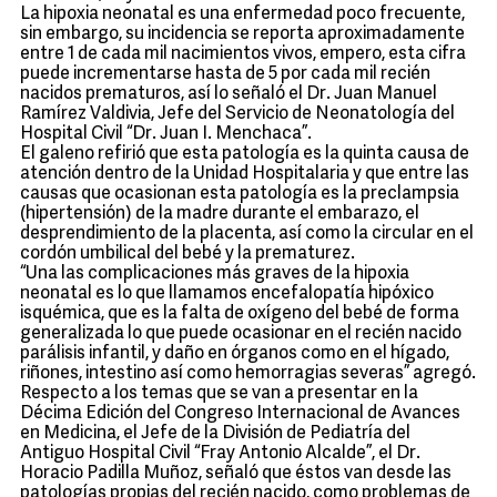
La hipoxia neonatal es una enfermedad poco frecuente,
sin embargo, su incidencia se reporta aproximadamente
entre 1 de cada mil nacimientos vivos, empero, esta cifra
puede incrementarse hasta de 5 por cada mil recién
nacidos prematuros, así lo señaló el Dr. Juan Manuel
Ramírez Valdivia, Jefe del Servicio de Neonatología del
Hospital Civil “Dr. Juan I. Menchaca”.
El galeno refirió que esta patología es la quinta causa de
atención dentro de la Unidad Hospitalaria y que entre las
causas que ocasionan esta patología es la preclampsia
(hipertensión) de la madre durante el embarazo, el
desprendimiento de la placenta, así como la circular en el
cordón umbilical del bebé y la prematurez.
“Una las complicaciones más graves de la hipoxia
neonatal es lo que llamamos encefalopatía hipóxico
isquémica, que es la falta de oxígeno del bebé de forma
generalizada lo que puede ocasionar en el recién nacido
parálisis infantil, y daño en órganos como en el hígado,
riñones, intestino así como hemorragias severas” agregó.
Respecto a los temas que se van a presentar en la
Décima Edición del Congreso Internacional de Avances
en Medicina, el Jefe de la División de Pediatría del
Antiguo Hospital Civil “Fray Antonio Alcalde”, el Dr.
Horacio Padilla Muñoz, señaló que éstos van desde las
patologías propias del recién nacido, como problemas de