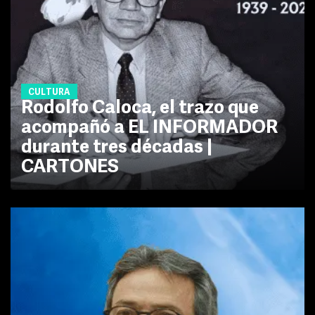
CULTURA
Rodolfo Caloca, el trazo que
acompañó a EL INFORMADOR
durante tres décadas |
CARTONES