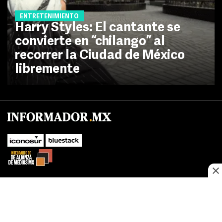
ENTRETENIMIENTO
Harry Styles: El cantante se
convierte en “chilango” al
recorrer la Ciudad de México
libremente
No te pierdas las novedades de último momento.
¡Síguenos!
SUBIR
Este sitio web utiliza cookies propias y de terceros para optimizar su
FACEBOOK
TWITTER
navegacion, adaptarse a sus preferencias y realizar labores analiticas.
Al continuar navegando acepta nuestro
Política de cookies.