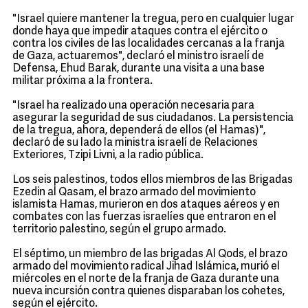
"Israel quiere mantener la tregua, pero en cualquier lugar
donde haya que impedir ataques contra el ejército o
contra los civiles de las localidades cercanas a la franja
de Gaza, actuaremos", declaró el ministro israelí de
Defensa, Ehud Barak, durante una visita a una base
militar próxima a la frontera.
"Israel ha realizado una operación necesaria para
asegurar la seguridad de sus ciudadanos. La persistencia
de la tregua, ahora, dependerá de ellos (el Hamas)",
declaró de su lado la ministra israelí de Relaciones
Exteriores, Tzipi Livni, a la radio pública.
Los seis palestinos, todos ellos miembros de las Brigadas
Ezedin al Qasam, el brazo armado del movimiento
islamista Hamas, murieron en dos ataques aéreos y en
combates con las fuerzas israelíes que entraron en el
territorio palestino, según el grupo armado.
El séptimo, un miembro de las brigadas Al Qods, el brazo
armado del movimiento radical Jihad Islámica, murió el
miércoles en el norte de la franja de Gaza durante una
nueva incursión contra quienes disparaban los cohetes,
según el ejército.