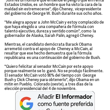
"John es un hombre que entiende el peligro que enfrenta
Estados Unidos, es un hombre que ha visto la cara de la
maldad sin estremecerse", dijo Cheney, vicepresidente
del gobierno de George W. Bush durante sus ocho años.
"Me alegra apoyar a John McCain y estoy complacido de
que haya elegido a una compañera de fórmula con
talento ejecutivo, dureza y sentido común", como la
gobernador de Alaska, Sarah Palin, agregó Cheney.
Mientras, el candidato demócrata Barack Obama
arremetió contra el apoyo de Cheney a McCain, al
resaltar que ese hecho demuestra que la fórmula
republicana es una continuación del gobierno de Bush.
"Quiero felicitar al senador McCain por este apoyo
porque realmente se lo ganó. No se produjo fácilmente.
El senador McCain votó 90% del tiempo con George
Bush y Dick Cheney para obtenerlo", dijo Obama en un
mitin en Pueblo, Colorado (oeste), a tres días de la
elección presidencial del 4 de noviembre.