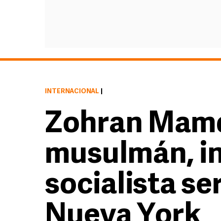
INTERNACIONAL
|
Zohran Mamd
musulmán, i
socialista se
Nueva York