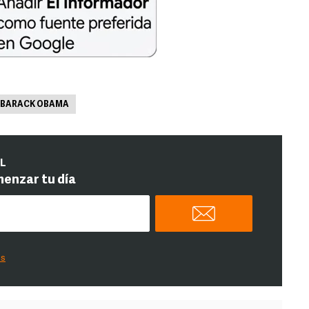
BARACK OBAMA
IL
menzar tu día
es