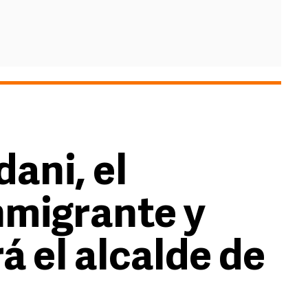
ani, el
nmigrante y
rá el alcalde de